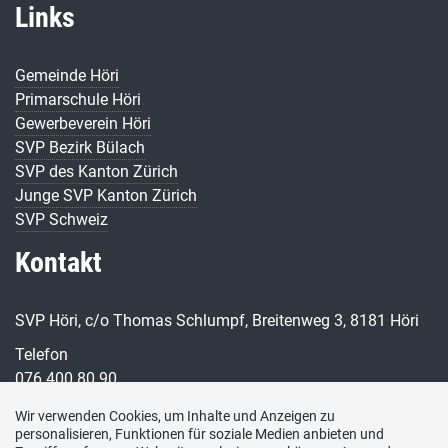
Links
Gemeinde Höri
Primarschule Höri
Gewerbeverein Höri
SVP Bezirk Bülach
SVP des Kanton Zürich
Junge SVP Kanton Zürich
SVP Schweiz
Kontakt
SVP Höri, c/o Thomas Schlumpf, Breitenweg 3, 8181 Höri
Telefon
076 400 80 90
E-Mail
Wir verwenden Cookies, um Inhalte und Anzeigen zu
personalisieren, Funktionen für soziale Medien anbieten und
praesident@svp-hoeri.ch