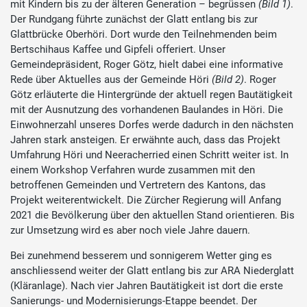
mit Kindern bis zu der älteren Generation – begrüssen
(Bild 1)
.
Der Rundgang führte zunächst der Glatt entlang bis zur
Glattbrücke Oberhöri. Dort wurde den Teilnehmenden beim
Bertschihaus Kaffee und Gipfeli offeriert. Unser
Gemeindepräsident, Roger Götz, hielt dabei eine informative
Rede über Aktuelles aus der Gemeinde Höri
(Bild 2)
. Roger
Götz erläuterte die Hintergründe der aktuell regen Bautätigkeit
mit der Ausnutzung des vorhandenen Baulandes in Höri. Die
Einwohnerzahl unseres Dorfes werde dadurch in den nächsten
Jahren stark ansteigen. Er erwähnte auch, dass das Projekt
Umfahrung Höri und Neeracherried einen Schritt weiter ist. In
einem Workshop Verfahren wurde zusammen mit den
betroffenen Gemeinden und Vertretern des Kantons, das
Projekt weiterentwickelt. Die Zürcher Regierung will Anfang
2021 die Bevölkerung über den aktuellen Stand orientieren. Bis
zur Umsetzung wird es aber noch viele Jahre dauern.
Bei zunehmend besserem und sonnigerem Wetter ging es
anschliessend weiter der Glatt entlang bis zur ARA Niederglatt
(Kläranlage). Nach vier Jahren Bautätigkeit ist dort die erste
Sanierungs- und Modernisierungs-Etappe beendet. Der