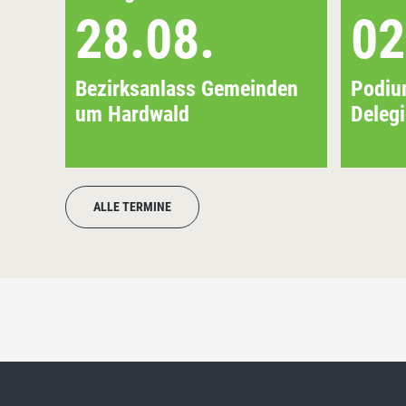
28.08.
02
Bezirksanlass Gemeinden
Podiu
um Hardwald
Deleg
ALLE TERMINE