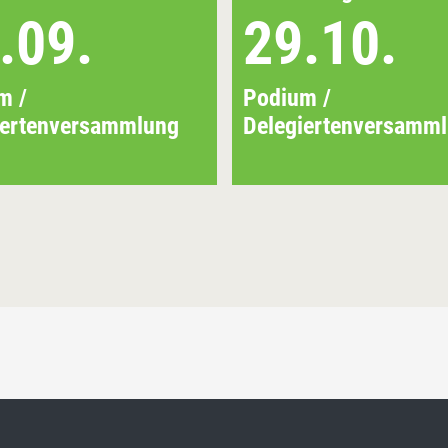
.09.
29.10.
m /
Podium /
iertenversammlung
Delegiertenversamm